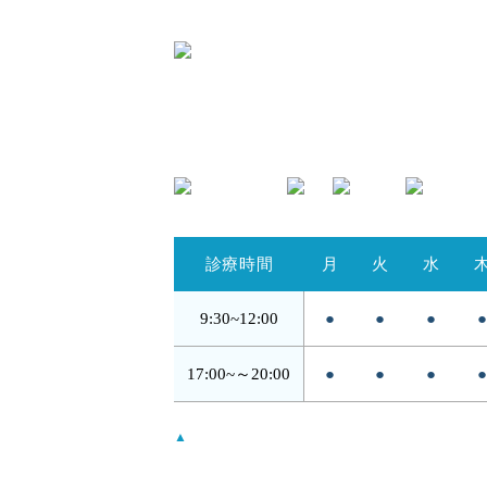
〒424-0842 静岡県静岡市清水区春日
2
TEL.054-395-9162
診療時間
月
火
水
9:30~
12:00
●
●
●
17:00~～
20:00
●
●
●
▲
…日・祝は14:00 - 18:00
受付時間は診察終了30分前までとなります。