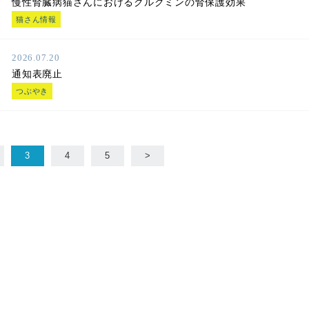
慢性腎臓病猫さんにおけるクルクミンの腎保護効果
猫さん情報
2026.07.20
通知表廃止
つぶやき
3
4
5
>