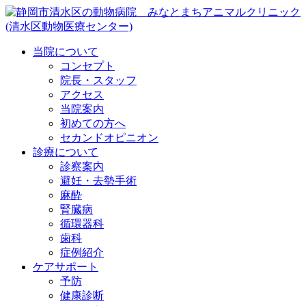
当院について
コンセプト
院長・スタッフ
アクセス
当院案内
初めての方へ
セカンドオピニオン
診療について
診察案内
避妊・去勢手術
麻酔
腎臓病
循環器科
歯科
症例紹介
ケアサポート
予防
健康診断