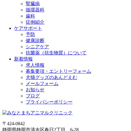
腎臓病
循環器科
歯科
症例紹介
ケアサポート
予防
健康診断
シニアケア
抗菌薬（抗生物質）について
新着情報
求人情報
募集要項・エントリーフォーム
犬猫グッズのあんどえむ
メールフォーム
お知らせ
ブログ
プライバシーポリシー
〒424-0842
静岡県静岡市清水区春日2丁目 6-28