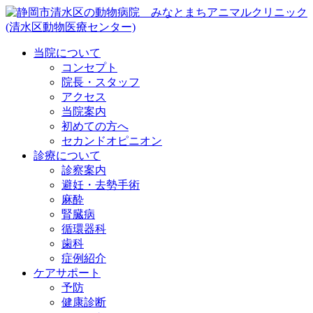
当院について
コンセプト
院長・スタッフ
アクセス
当院案内
初めての方へ
セカンドオピニオン
診療について
診察案内
避妊・去勢手術
麻酔
腎臓病
循環器科
歯科
症例紹介
ケアサポート
予防
健康診断