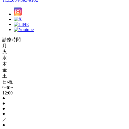
TEL.054-395-9162
診療時間
月
火
水
木
金
土
日/祝
9:30~
12:00
●
●
●
●
／
●