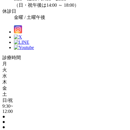
（日・祝午後は14:00 ～ 18:00）
休診日
金曜 / 土曜午後
診療時間
月
火
水
木
金
土
日/祝
9:30~
12:00
●
●
●