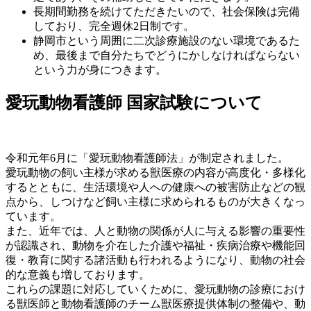
長期間勤務を続けてただきたいので、社会保険は完備
しており、完全週休2日制です。
静岡市という周囲に二次診療施設のない環境であるた
め、最後まで自分たちでどうにかしなければならない
という力が身につきます。
愛玩動物看護師 国家試験について
令和元年6月に「愛玩動物看護師法」が制定されました。
愛玩動物の飼い主様が求める獣医療の内容が高度化・多様化
するとともに、生活環境や人への健康への被害防止などの観
点から、しつけなど飼い主様に求められるものが大きくなっ
ています。
また、近年では、人と動物の関係が人に与える影響の重要性
が認識され、動物を介在した介護や福祉・疾病治療や機能回
復・教育に関する諸活動も行われるようになり、動物の社会
的な意義も増しております。
これらの課題に対応していくために、愛玩動物の診療におけ
る獣医師と動物看護師のチーム獣医療提供体制の整備や、動