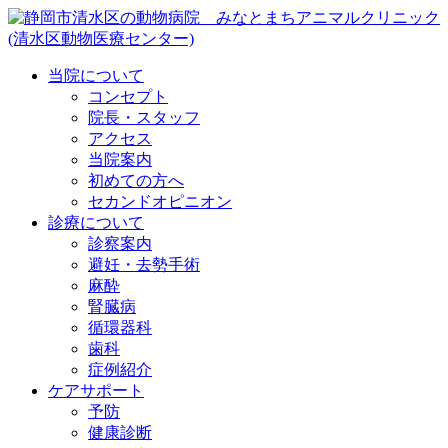
当院について
コンセプト
院長・スタッフ
アクセス
当院案内
初めての方へ
セカンドオピニオン
診療について
診察案内
避妊・去勢手術
麻酔
腎臓病
循環器科
歯科
症例紹介
ケアサポート
予防
健康診断