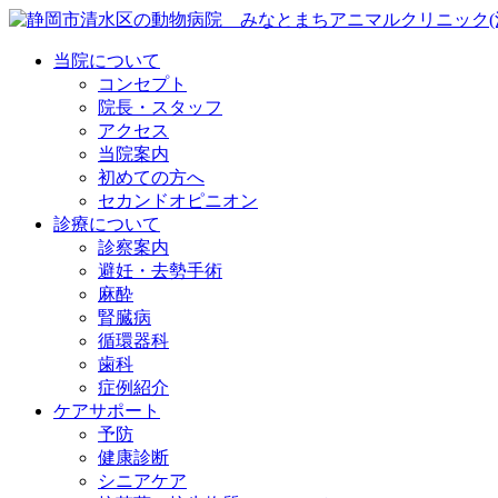
当院について
コンセプト
院長・スタッフ
アクセス
当院案内
初めての方へ
セカンドオピニオン
診療について
診察案内
避妊・去勢手術
麻酔
腎臓病
循環器科
歯科
症例紹介
ケアサポート
予防
健康診断
シニアケア