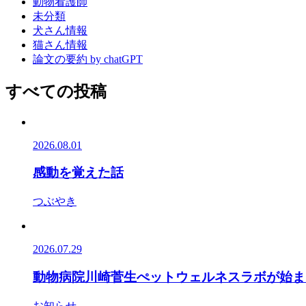
動物看護師
未分類
犬さん情報
猫さん情報
論文の要約 by chatGPT
すべての投稿
2026.08.01
感動を覚えた話
つぶやき
2026.07.29
動物病院川崎菅生ぺットウェルネスラボが始ま
お知らせ