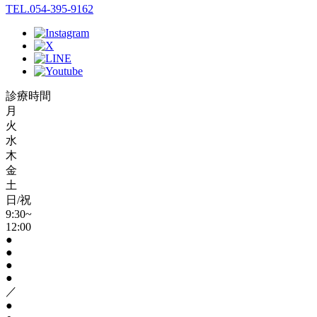
TEL.054-395-9162
診療時間
月
火
水
木
金
土
日/祝
9:30~
12:00
●
●
●
●
／
●