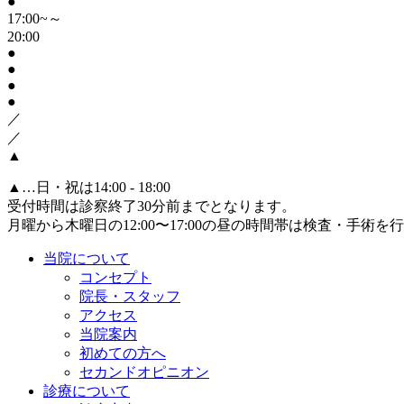
●
17:00~～
20:00
●
●
●
●
／
／
▲
▲
…日・祝は14:00 - 18:00
受付時間は診察終了30分前までとなります。
月曜から木曜日の12:00〜17:00の昼の時間帯は検査・手術
当院について
コンセプト
院長・スタッフ
アクセス
当院案内
初めての方へ
セカンドオピニオン
診療について