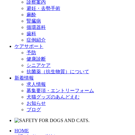
診察案内
避妊・去勢手術
麻酔
腎臓病
循環器科
歯科
症例紹介
ケアサポート
予防
健康診断
シニアケア
抗菌薬（抗生物質）について
新着情報
求人情報
募集要項・エントリーフォーム
犬猫グッズのあんどえむ
お知らせ
ブログ
HOME