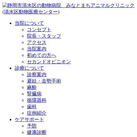
当院について
コンセプト
院長・スタッフ
アクセス
当院案内
初めての方へ
セカンドオピニオン
診療について
診察案内
避妊・去勢手術
麻酔
腎臓病
循環器科
歯科
症例紹介
ケアサポート
予防
健康診断