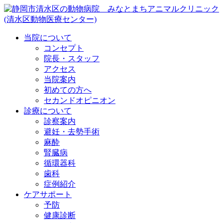
当院について
コンセプト
院長・スタッフ
アクセス
当院案内
初めての方へ
セカンドオピニオン
診療について
診察案内
避妊・去勢手術
麻酔
腎臓病
循環器科
歯科
症例紹介
ケアサポート
予防
健康診断