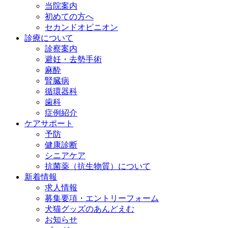
当院案内
初めての方へ
セカンドオピニオン
診療について
診察案内
避妊・去勢手術
麻酔
腎臓病
循環器科
歯科
症例紹介
ケアサポート
予防
健康診断
シニアケア
抗菌薬（抗生物質）について
新着情報
求人情報
募集要項・エントリーフォーム
犬猫グッズのあんどえむ
お知らせ