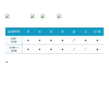
TEL.054-395-9162
診療時間
月
火
水
木
金
土
日/祝
9:30~
●
●
●
●
／
●
●
12:00
17:00~～
●
●
●
●
／
／
▲
20:00
▲
…日・祝は14:00 - 18:00
受付時間は診察終了30分前までとなります。
月曜から木曜日の12:00〜17:00の昼の時間帯は検査・手術を行ってお
ります。
当院について
コンセプト
院長・スタッフ