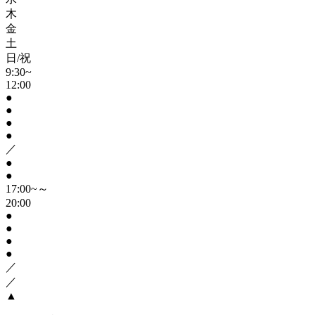
木
金
土
日/祝
9:30~
12:00
●
●
●
●
／
●
●
17:00~～
20:00
●
●
●
●
／
／
▲