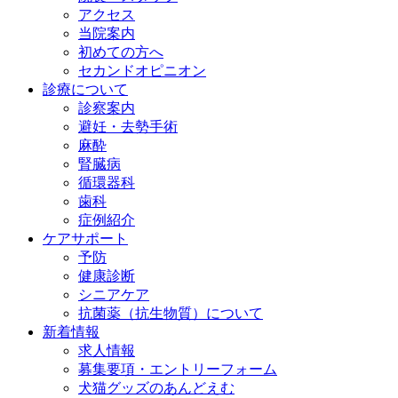
アクセス
当院案内
初めての方へ
セカンドオピニオン
診療について
診察案内
避妊・去勢手術
麻酔
腎臓病
循環器科
歯科
症例紹介
ケアサポート
予防
健康診断
シニアケア
抗菌薬（抗生物質）について
新着情報
求人情報
募集要項・エントリーフォーム
犬猫グッズのあんどえむ