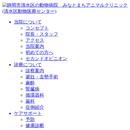
当院について
コンセプト
院長・スタッフ
アクセス
当院案内
初めての方へ
セカンドオピニオン
診療について
診察案内
避妊・去勢手術
麻酔
腎臓病
循環器科
歯科
症例紹介
ケアサポート
予防
健康診断