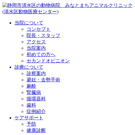
当院について
コンセプト
院長・スタッフ
アクセス
当院案内
初めての方へ
セカンドオピニオン
診療について
診察案内
避妊・去勢手術
麻酔
腎臓病
循環器科
歯科
症例紹介
ケアサポート
予防
健康診断