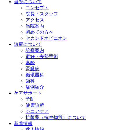
当院について
コンセプト
院長・スタッフ
アクセス
当院案内
初めての方へ
セカンドオピニオン
診療について
診察案内
避妊・去勢手術
麻酔
腎臓病
循環器科
歯科
症例紹介
ケアサポート
予防
健康診断
シニアケア
抗菌薬（抗生物質）について
新着情報
求人情報