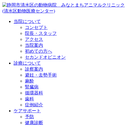
当院について
コンセプト
院長・スタッフ
アクセス
当院案内
初めての方へ
セカンドオピニオン
診療について
診察案内
避妊・去勢手術
麻酔
腎臓病
循環器科
歯科
症例紹介
ケアサポート
予防
健康診断