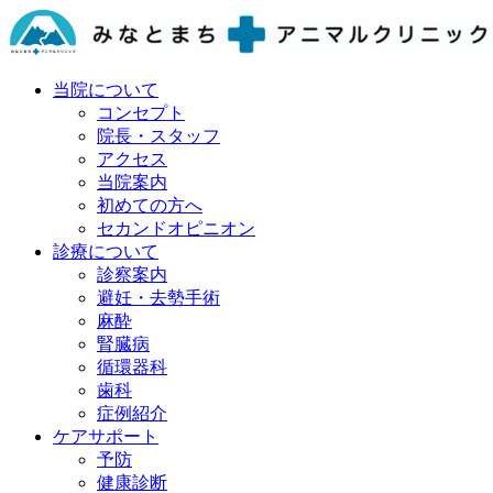
当院について
コンセプト
院長・スタッフ
アクセス
当院案内
初めての方へ
セカンドオピニオン
診療について
診察案内
避妊・去勢手術
麻酔
腎臓病
循環器科
歯科
症例紹介
ケアサポート
予防
健康診断