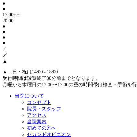
●
●
17:00~～
20:00
●
●
●
●
／
／
▲
▲
…日・祝は14:00 - 18:00
受付時間は診察終了30分前までとなります。
月曜から木曜日の12:00〜17:00の昼の時間帯は検査・手術
当院について
コンセプト
院長・スタッフ
アクセス
当院案内
初めての方へ
セカンドオピニオン