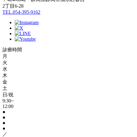
2丁目6-28
TEL.054-395-9162
診療時間
月
火
水
木
金
土
日/祝
9:30~
12:00
●
●
●
●
／