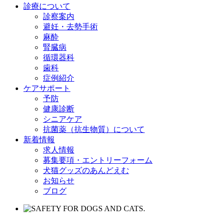
診療について
診察案内
避妊・去勢手術
麻酔
腎臓病
循環器科
歯科
症例紹介
ケアサポート
予防
健康診断
シニアケア
抗菌薬（抗生物質）について
新着情報
求人情報
募集要項・エントリーフォーム
犬猫グッズのあんどえむ
お知らせ
ブログ