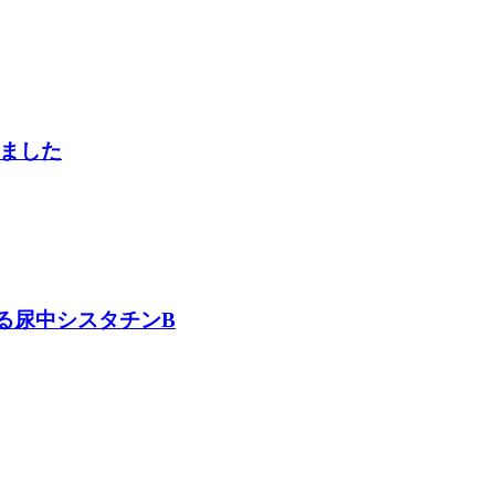
ました
る尿中シスタチンB