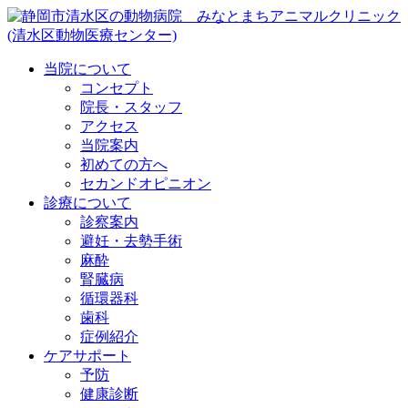
当院について
コンセプト
院長・スタッフ
アクセス
当院案内
初めての方へ
セカンドオピニオン
診療について
診察案内
避妊・去勢手術
麻酔
腎臓病
循環器科
歯科
症例紹介
ケアサポート
予防
健康診断