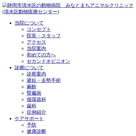
当院について
コンセプト
院長・スタッフ
アクセス
当院案内
初めての方へ
セカンドオピニオン
診療について
診察案内
避妊・去勢手術
麻酔
腎臓病
循環器科
歯科
症例紹介
ケアサポート
予防
健康診断