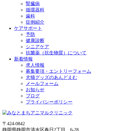
腎臓病
循環器科
歯科
症例紹介
ケアサポート
予防
健康診断
シニアケア
抗菌薬（抗生物質）について
新着情報
求人情報
募集要項・エントリーフォーム
犬猫グッズのあんどえむ
メールフォーム
お知らせ
ブログ
プライバシーポリシー
〒424-0842
静岡県静岡市清水区春日2丁目 6-28