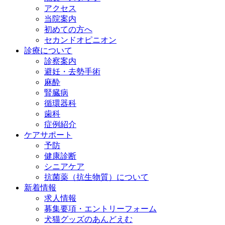
アクセス
当院案内
初めての方へ
セカンドオピニオン
診療について
診察案内
避妊・去勢手術
麻酔
腎臓病
循環器科
歯科
症例紹介
ケアサポート
予防
健康診断
シニアケア
抗菌薬（抗生物質）について
新着情報
求人情報
募集要項・エントリーフォーム
犬猫グッズのあんどえむ