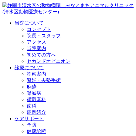
当院について
コンセプト
院長・スタッフ
アクセス
当院案内
初めての方へ
セカンドオピニオン
診療について
診察案内
避妊・去勢手術
麻酔
腎臓病
循環器科
歯科
症例紹介
ケアサポート
予防
健康診断