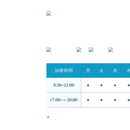
〒424-0842 静岡県静岡市清水区春日
2
TEL.054-395-9162
診療時間
月
火
水
9:30~
12:00
●
●
●
17:00~～
20:00
●
●
●
▲
…日・祝は14:00 - 18:00
受付時間は診察終了30分前までとなります。