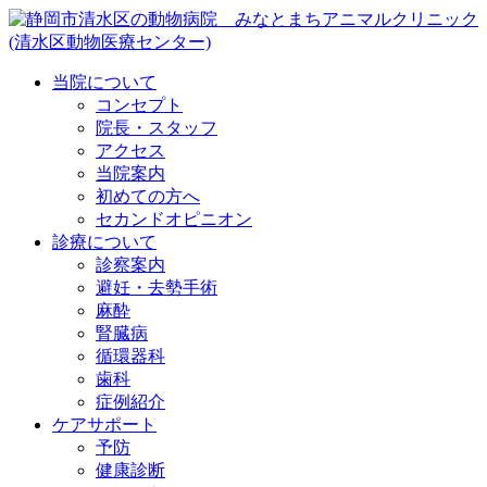
当院について
コンセプト
院長・スタッフ
アクセス
当院案内
初めての方へ
セカンドオピニオン
診療について
診察案内
避妊・去勢手術
麻酔
腎臓病
循環器科
歯科
症例紹介
ケアサポート
予防
健康診断