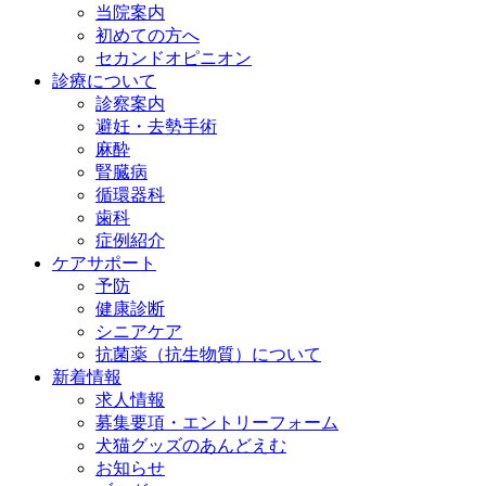
当院案内
初めての方へ
セカンドオピニオン
診療について
診察案内
避妊・去勢手術
麻酔
腎臓病
循環器科
歯科
症例紹介
ケアサポート
予防
健康診断
シニアケア
抗菌薬（抗生物質）について
新着情報
求人情報
募集要項・エントリーフォーム
犬猫グッズのあんどえむ
お知らせ