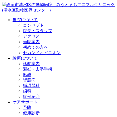
当院について
コンセプト
院長・スタッフ
アクセス
当院案内
初めての方へ
セカンドオピニオン
診療について
診察案内
避妊・去勢手術
麻酔
腎臓病
循環器科
歯科
症例紹介
ケアサポート
予防
健康診断