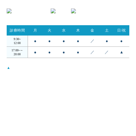
診療時間
月
火
水
木
金
土
日/祝
9:30~
●
●
●
●
／
●
●
12:00
17:00~～
●
●
●
●
／
／
▲
20:00
▲
…日・祝は14:00 - 18:00
受付時間は診察終了30分前までとなります。
月曜から木曜日の12:00〜17:00の昼の時間帯は検査・手術を行ってお
ります。
当院について
コンセプト
院長・スタッフ
アクセス