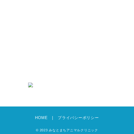
シニアケア
抗菌薬（抗生物質）について
新着情報
求人情報
募集要項・エントリーフォーム
犬猫グッズのあんどえむ
お知らせ
ブログ
HOME
プライバシーポリシー
© 2023 みなとまちアニマルクリニック