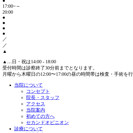
●
17:00~～
20:00
●
●
●
●
／
／
▲
▲
…日・祝は14:00 - 18:00
受付時間は診察終了30分前までとなります。
月曜から木曜日の12:00〜17:00の昼の時間帯は検査・手術
当院について
コンセプト
院長・スタッフ
アクセス
当院案内
初めての方へ
セカンドオピニオン
診療について