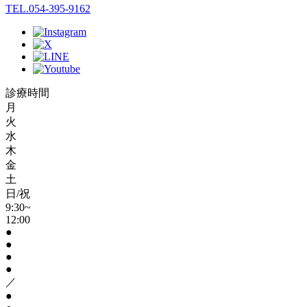
TEL.054-395-9162
診療時間
月
火
水
木
金
土
日/祝
9:30~
12:00
●
●
●
●
／
●