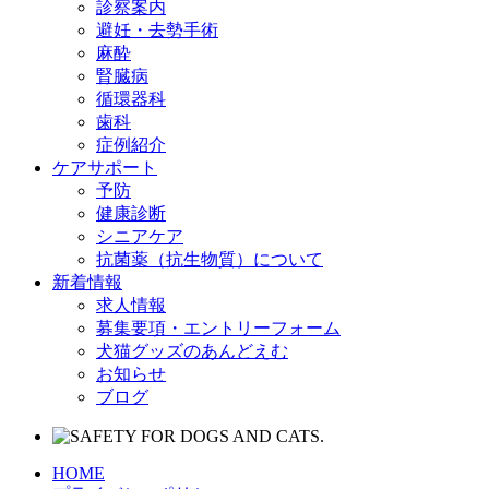
診察案内
避妊・去勢手術
麻酔
腎臓病
循環器科
歯科
症例紹介
ケアサポート
予防
健康診断
シニアケア
抗菌薬（抗生物質）について
新着情報
求人情報
募集要項・エントリーフォーム
犬猫グッズのあんどえむ
お知らせ
ブログ
HOME