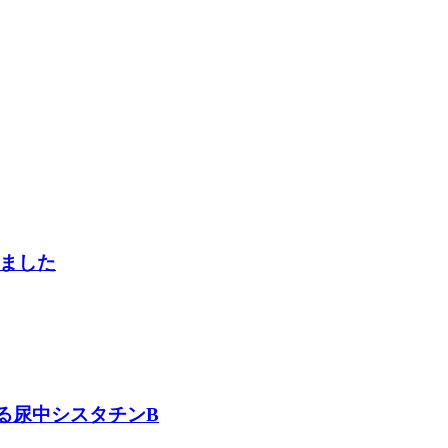
ました
る尿中シスタチンB