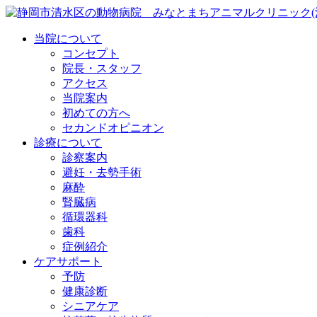
当院について
コンセプト
院長・スタッフ
アクセス
当院案内
初めての方へ
セカンドオピニオン
診療について
診察案内
避妊・去勢手術
麻酔
腎臓病
循環器科
歯科
症例紹介
ケアサポート
予防
健康診断
シニアケア