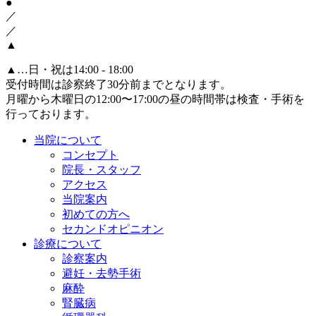
●
／
／
▲
▲
…日・祝は14:00 - 18:00
受付時間は診察終了30分前までとなります。
月曜から木曜日の12:00〜17:00の昼の時間帯は検査・手術を
行っております。
当院について
コンセプト
院長・スタッフ
アクセス
当院案内
初めての方へ
セカンドオピニオン
診療について
診察案内
避妊・去勢手術
麻酔
腎臓病