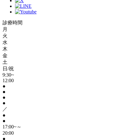
診療時間
月
火
水
木
金
土
日/祝
9:30~
12:00
●
●
●
●
／
●
●
17:00~～
20:00
●