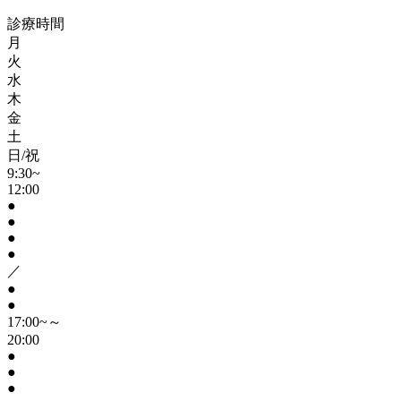
診療時間
月
火
水
木
金
土
日/祝
9:30~
12:00
●
●
●
●
／
●
●
17:00~～
20:00
●
●
●