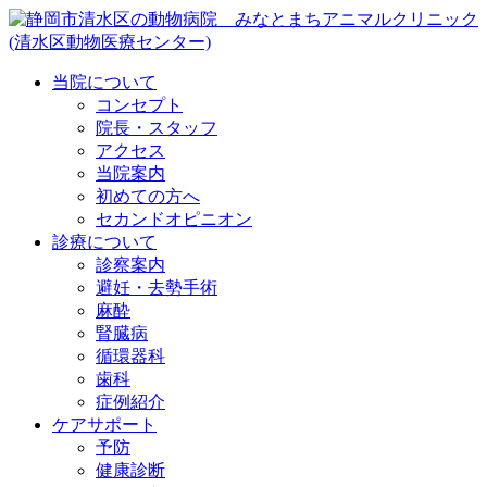
当院について
コンセプト
院長・スタッフ
アクセス
当院案内
初めての方へ
セカンドオピニオン
診療について
診察案内
避妊・去勢手術
麻酔
腎臓病
循環器科
歯科
症例紹介
ケアサポート
予防
健康診断