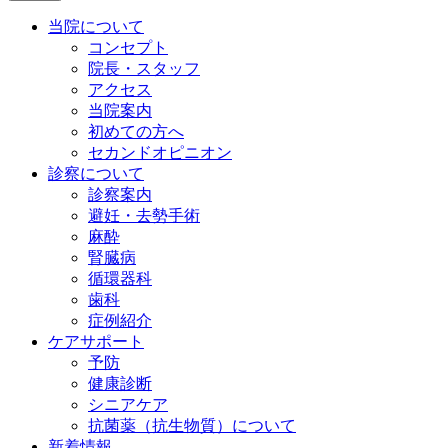
当院について
コンセプト
院長・スタッフ
アクセス
当院案内
初めての方へ
セカンドオピニオン
診察について
診察案内
避妊・去勢手術
麻酔
腎臓病
循環器科
歯科
症例紹介
ケアサポート
予防
健康診断
シニアケア
抗菌薬（抗生物質）について
新着情報