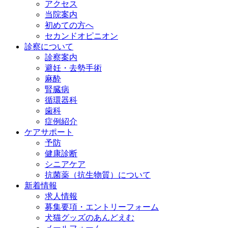
アクセス
当院案内
初めての方へ
セカンドオピニオン
診察について
診察案内
避妊・去勢手術
麻酔
腎臓病
循環器科
歯科
症例紹介
ケアサポート
予防
健康診断
シニアケア
抗菌薬（抗生物質）について
新着情報
求人情報
募集要項・エントリーフォーム
犬猫グッズのあんどえむ