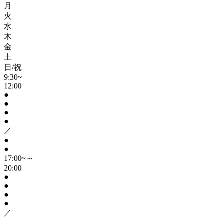
月
火
水
木
金
土
日/祝
9:30~
12:00
●
●
●
●
／
●
●
17:00~～
20:00
●
●
●
●
／