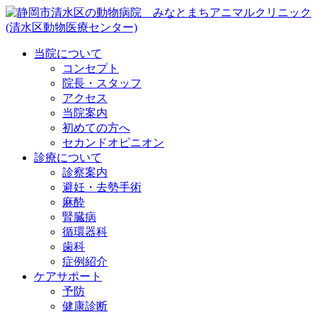
当院について
コンセプト
院長・スタッフ
アクセス
当院案内
初めての方へ
セカンドオピニオン
診療について
診察案内
避妊・去勢手術
麻酔
腎臓病
循環器科
歯科
症例紹介
ケアサポート
予防
健康診断