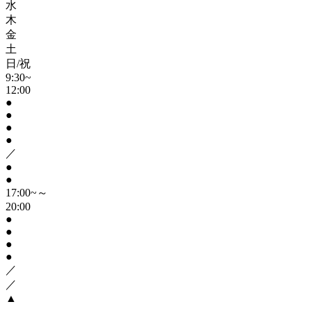
水
木
金
土
日/祝
9:30~
12:00
●
●
●
●
／
●
●
17:00~～
20:00
●
●
●
●
／
／
▲