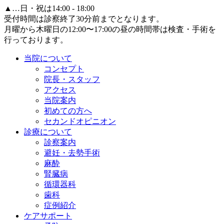
▲
…日・祝は14:00 - 18:00
受付時間は診察終了30分前までとなります。
月曜から木曜日の12:00〜17:00の昼の時間帯は検査・手術を
行っております。
当院について
コンセプト
院長・スタッフ
アクセス
当院案内
初めての方へ
セカンドオピニオン
診療について
診察案内
避妊・去勢手術
麻酔
腎臓病
循環器科
歯科
症例紹介
ケアサポート