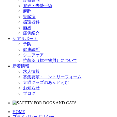
診察案内
避妊・去勢手術
麻酔
腎臓病
循環器科
歯科
症例紹介
ケアサポート
予防
健康診断
シニアケア
抗菌薬（抗生物質）について
新着情報
求人情報
募集要項・エントリーフォーム
犬猫グッズのあんどえむ
お知らせ
ブログ
HOME
プライバシーポリシー