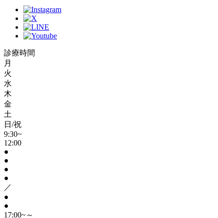
診療時間
月
火
水
木
金
土
日/祝
9:30~
12:00
●
●
●
●
／
●
●
17:00~～