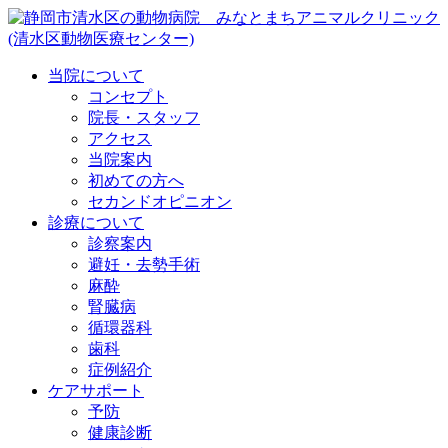
当院について
コンセプト
院長・スタッフ
アクセス
当院案内
初めての方へ
セカンドオピニオン
診療について
診察案内
避妊・去勢手術
麻酔
腎臓病
循環器科
歯科
症例紹介
ケアサポート
予防
健康診断