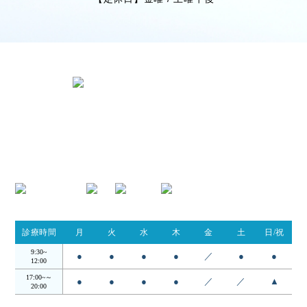
〒424-0842 静岡県静岡市清水区春日
2丁目6-28
TEL.054-395-9162
診療時間
月
火
水
木
金
土
日/祝
9:30~
●
●
●
●
／
●
●
12:00
17:00~～
●
●
●
●
／
／
▲
20:00