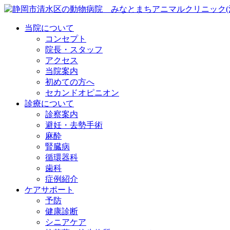
当院について
コンセプト
院長・スタッフ
アクセス
当院案内
初めての方へ
セカンドオピニオン
診療について
診察案内
避妊・去勢手術
麻酔
腎臓病
循環器科
歯科
症例紹介
ケアサポート
予防
健康診断
シニアケア