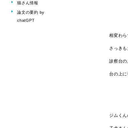
猫さん情報
論文の要約 by
chatGPT
相変わら
さっきも
診察台の
台の上に
ジムくん