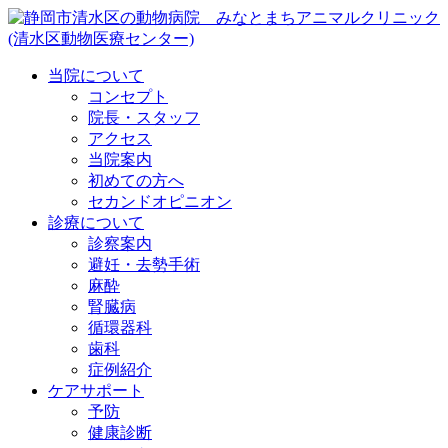
当院について
コンセプト
院長・スタッフ
アクセス
当院案内
初めての方へ
セカンドオピニオン
診療について
診察案内
避妊・去勢手術
麻酔
腎臓病
循環器科
歯科
症例紹介
ケアサポート
予防
健康診断