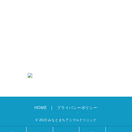
抗菌薬（抗生物質）について
新着情報
求人情報
募集要項・エントリーフォーム
犬猫グッズのあんどえむ
お知らせ
ブログ
HOME
プライバシーポリシー
© 2023 みなとまちアニマルクリニック