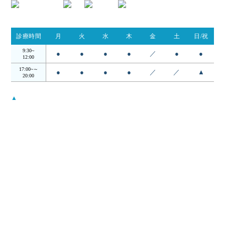
診療時間
月
火
水
木
金
土
日/祝
9:30~
●
●
●
●
／
●
●
12:00
17:00~～
●
●
●
●
／
／
▲
20:00
▲
…日・祝は14:00 - 18:00
受付時間は診察終了30分前までとなります。
月曜から木曜日の12:00〜17:00の昼の時間帯は検査・手術を行ってお
ります。
当院について
コンセプト
院長・スタッフ
アクセス
当院案内