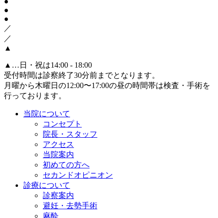
●
●
●
／
／
▲
▲
…日・祝は14:00 - 18:00
受付時間は診察終了30分前までとなります。
月曜から木曜日の12:00〜17:00の昼の時間帯は検査・手術を
行っております。
当院について
コンセプト
院長・スタッフ
アクセス
当院案内
初めての方へ
セカンドオピニオン
診療について
診察案内
避妊・去勢手術
麻酔