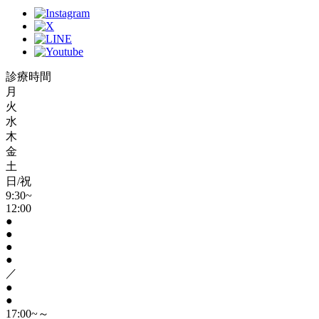
診療時間
月
火
水
木
金
土
日/祝
9:30~
12:00
●
●
●
●
／
●
●
17:00~～