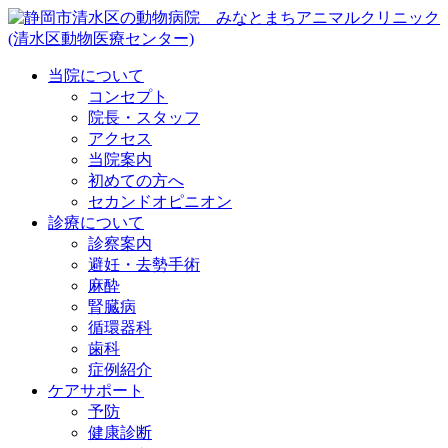
当院について
コンセプト
院長・スタッフ
アクセス
当院案内
初めての方へ
セカンドオピニオン
診療について
診察案内
避妊・去勢手術
麻酔
腎臓病
循環器科
歯科
症例紹介
ケアサポート
予防
健康診断