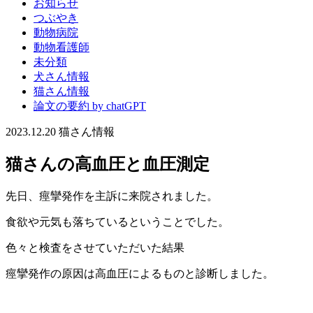
お知らせ
つぶやき
動物病院
動物看護師
未分類
犬さん情報
猫さん情報
論文の要約 by chatGPT
2023.12.20
猫さん情報
猫さんの高血圧と血圧測定
先日、痙攣発作を主訴に来院されました。
食欲や元気も落ちているということでした。
色々と検査をさせていただいた結果
痙攣発作の原因は高血圧によるものと診断しました。