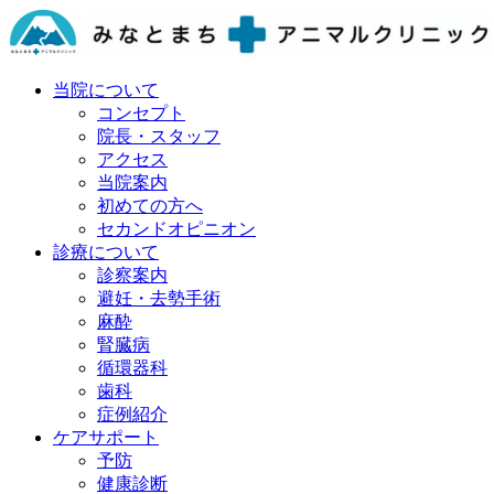
当院について
コンセプト
院長・スタッフ
アクセス
当院案内
初めての方へ
セカンドオピニオン
診療について
診察案内
避妊・去勢手術
麻酔
腎臓病
循環器科
歯科
症例紹介
ケアサポート
予防
健康診断