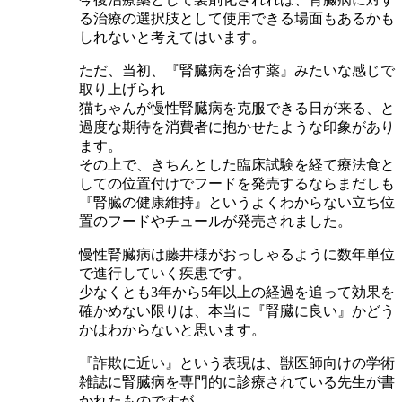
る治療の選択肢として使用できる場面もあるかも
しれないと考えてはいます。
ただ、当初、『腎臓病を治す薬』みたいな感じで
取り上げられ
猫ちゃんが慢性腎臓病を克服できる日が来る、と
過度な期待を消費者に抱かせたような印象があり
ます。
その上で、きちんとした臨床試験を経て療法食と
しての位置付けでフードを発売するならまだしも
『腎臓の健康維持』というよくわからない立ち位
置のフードやチュールが発売されました。
慢性腎臓病は藤井様がおっしゃるように数年単位
で進行していく疾患です。
少なくとも3年から5年以上の経過を追って効果を
確かめない限りは、本当に『腎臓に良い』かどう
かはわからないと思います。
『詐欺に近い』という表現は、獣医師向けの学術
雑誌に腎臓病を専門的に診療されている先生が書
かれたものですが