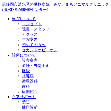
当院について
コンセプト
院長・スタッフ
アクセス
当院案内
初めての方へ
セカンドオピニオン
診療について
診察案内
避妊・去勢手術
麻酔
腎臓病
循環器科
歯科
症例紹介
ケアサポート
予防
健康診断