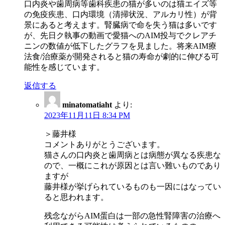
口内炎や歯周病等歯科疾患の猫が多いのは猫エイズ等
の免疫疾患、口内環境（清掃状況、アルカリ性）が背
景にあると考えます。腎臓病で命を失う猫は多いです
が、先日ク執事の動画で愛猫へのAIM投与でクレアチ
ニンの数値が低下したグラフを見ました。将来AIM療
法食/治療薬が開発されると猫の寿命が劇的に伸びる可
能性を感じています。
返信する
minatomatiaht
より:
2023年11月11日 8:34 PM
＞藤井様
コメントありがとうございます。
猫さんの口内炎と歯周病とは病態が異なる疾患な
ので、一概にこれが原因とは言い難いものであり
ますが
藤井様が挙げられているものも一因にはなってい
ると思われます。
残念ながらAIM蛋白は一部の急性腎障害の治療へ