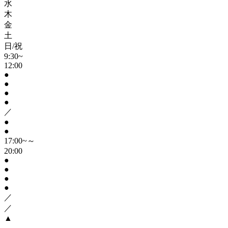
水
木
金
土
日/祝
9:30~
12:00
●
●
●
●
／
●
●
17:00~～
20:00
●
●
●
●
／
／
▲