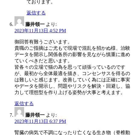
ております。
返信する
藤井領一
より:
2023年11月13日 4:52 PM
御回答有難うございます。
貴職のご指摘はご尤もで現場で混乱を招かぬ様、治験
データを開示し関係各所の影響を見ながら慎重に進め
ていくべきだと思います。
皆各々の立場で猫の為を思って頑張っているのです
が、最初から全体最適を描き、コンセンサスを得るの
は難しいと感じます。改善していく為には正確に事実
やデータを開示し、問題やリスクを解決・回避し、協
力して理想型を作り上げる姿勢が大事と考えます。
返信する
藤井領一
より:
2023年11月13日 6:37 PM
腎臓の病気で不調になったり亡くなる生き物（脊椎動