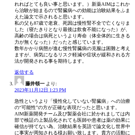
れればとても良い事と思います。）新薬AIMはこれか
ら治験が始まるので腎臓病への効能は治験結果をふま
えた論文で示されると思います。
私の父も87歳で老衰、死因は慢性腎不全で亡くなりま
した（寝たきりとなり最後は飲食不能になった）が、
高齢の場合は病死というより寿命（体全体的に生きる
力が無くなった）だったと感じています。
数年かかり病態が進む慢性腎臓病の克服は困難と考え
ますが、病気になるリスク軽減や症状が緩和される方
法が開発される事を期待します。
返信する
藤井領一
より:
2023年11月12日 1:23 PM
急性というより「慢性化していない腎臓病」への治療
の“可能性”の方が正確な表現だったと思います。
AIM新薬開発チーム及び製薬会社に於かれましては内
部で検証の上製品化されても医師や患者は薬の効果に
確信が持てない為、治験結果を英語で論文化し世界中
に事実が周知される様お願い致します。貴方の活動に