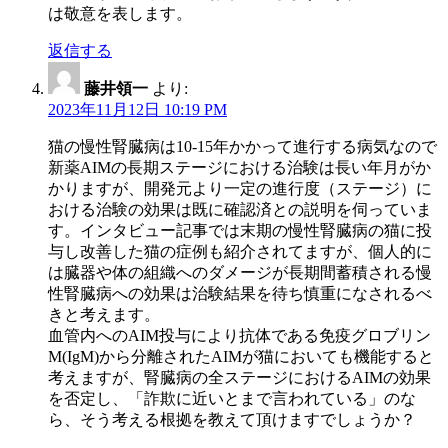
は敬意を表します。
返信する
藤井領一
より:
2023年11月12日 10:19 PM
猫の慢性腎臓病は10-15年かかって進行する病気なので
新薬AIMの長期ステージにおける治験は長い年月がか
かりますが、開発元より一定の進行度（ステージ）に
おける治験の効果は既に確認済との説明を伺っていま
す。インタビュー記事では末期の慢性腎臓病の猫に投
与し改善した猫の症例も紹介されてますが、個人的に
は臓器や体の組織へのダメージが長期間蓄積される慢
性腎臓病への効果は治験結果を待ち慎重になされるべ
きと考えます。
血管内へのAIM投与により抗体である免疫グロブリン
M(IgM)から分離されたAIMが猫においても機能すると
考えますが、腎臓病の全ステージにおけるAIMの効果
を否定し、「詐欺に近いとまで言われている」のな
ら、そう考える根拠を教えて頂けますでしょうか？