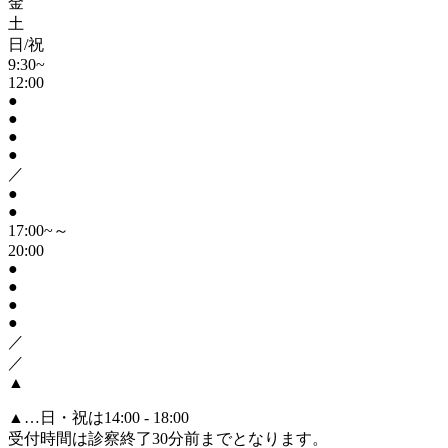
金
土
日/祝
9:30~
12:00
●
●
●
●
／
●
●
17:00~～
20:00
●
●
●
●
／
／
▲
▲
…日・祝は14:00 - 18:00
受付時間は診察終了30分前までとなります。