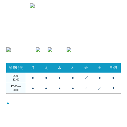
〒424-0842 静岡県静岡市清水区春日
2丁目6-28
TEL.054-395-9162
診療時間
月
火
水
木
金
土
日/祝
9:30~
●
●
●
●
／
●
●
12:00
17:00~～
●
●
●
●
／
／
▲
20:00
▲
…日・祝は14:00 - 18:00
受付時間は診察終了30分前までとなります。
月曜から木曜日の12:00〜17:00の昼の時間帯は検査・手術を行ってお
ります。