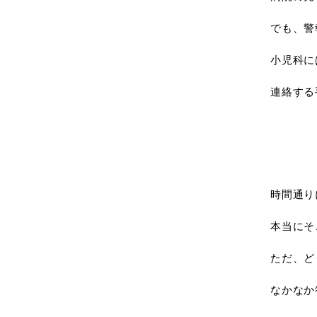
でも、警
小児科に
連絡する
時間通り
本当にそ
ただ、ど
なかなか