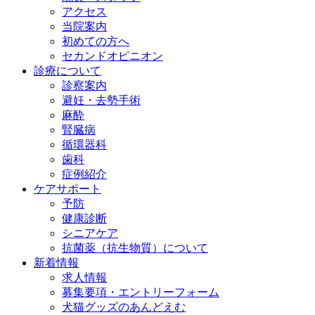
アクセス
当院案内
初めての方へ
セカンドオピニオン
診療について
診察案内
避妊・去勢手術
麻酔
腎臓病
循環器科
歯科
症例紹介
ケアサポート
予防
健康診断
シニアケア
抗菌薬（抗生物質）について
新着情報
求人情報
募集要項・エントリーフォーム
犬猫グッズのあんどえむ