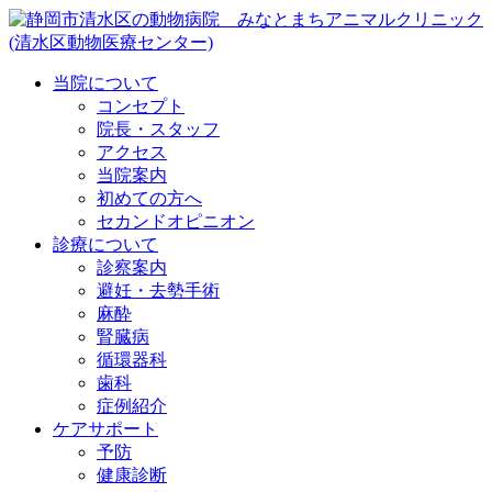
当院について
コンセプト
院長・スタッフ
アクセス
当院案内
初めての方へ
セカンドオピニオン
診療について
診察案内
避妊・去勢手術
麻酔
腎臓病
循環器科
歯科
症例紹介
ケアサポート
予防
健康診断