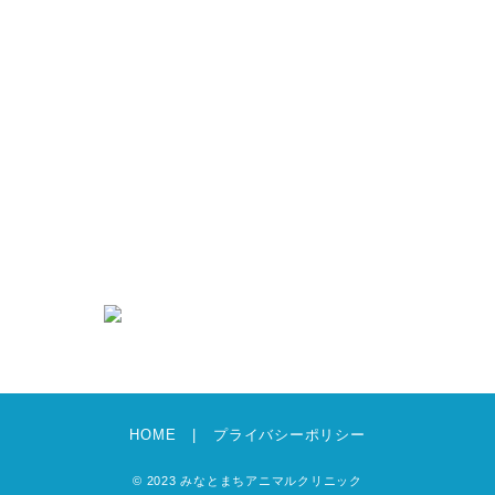
シニアケア
抗菌薬（抗生物質）について
新着情報
求人情報
募集要項・エントリーフォーム
犬猫グッズのあんどえむ
お知らせ
ブログ
HOME
プライバシーポリシー
© 2023 みなとまちアニマルクリニック