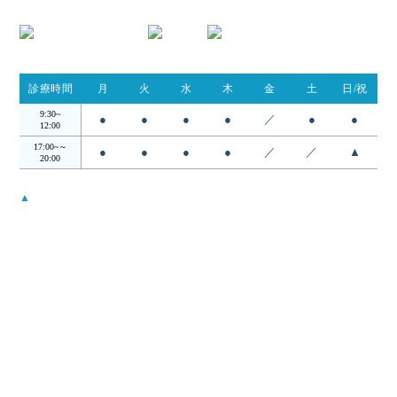
診療時間
月
火
水
木
金
土
日/祝
9:30~
●
●
●
●
／
●
●
12:00
17:00~～
●
●
●
●
／
／
▲
20:00
▲
…日・祝は14:00 - 18:00
受付時間は診察終了30分前までとなります。
月曜から木曜日の12:00〜17:00の昼の時間帯は検査・手術を行ってお
ります。
当院について
コンセプト
院長・スタッフ
アクセス