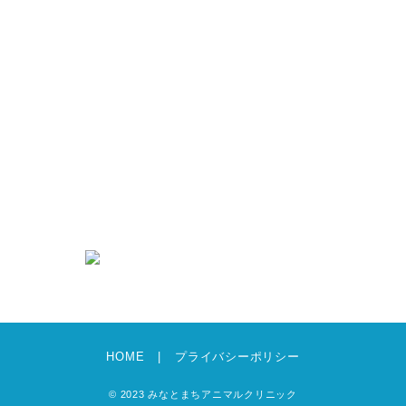
シニアケア
抗菌薬（抗生物質）について
新着情報
求人情報
募集要項・エントリーフォーム
犬猫グッズのあんどえむ
お知らせ
ブログ
HOME
プライバシーポリシー
© 2023 みなとまちアニマルクリニック