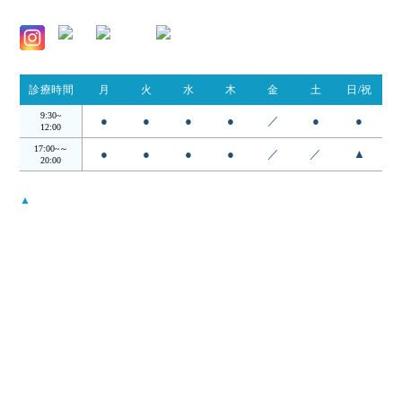
診療時間
月
火
水
木
金
土
日/祝
9:30~
●
●
●
●
／
●
●
12:00
17:00~～
●
●
●
●
／
／
▲
20:00
▲
…日・祝は14:00 - 18:00
受付時間は診察終了30分前までとなります。
月曜から木曜日の12:00〜17:00の昼の時間帯は検査・手術を行ってお
ります。
当院について
コンセプト
院長・スタッフ
アクセス