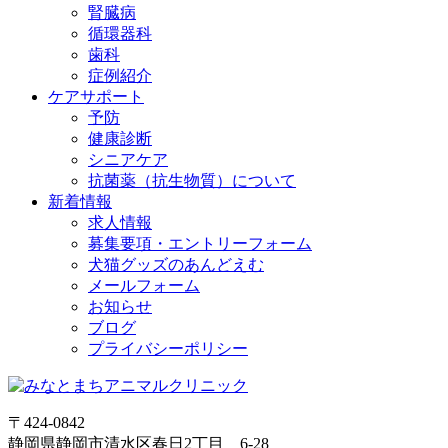
腎臓病
循環器科
歯科
症例紹介
ケアサポート
予防
健康診断
シニアケア
抗菌薬（抗生物質）について
新着情報
求人情報
募集要項・エントリーフォーム
犬猫グッズのあんどえむ
メールフォーム
お知らせ
ブログ
プライバシーポリシー
〒424-0842
静岡県静岡市清水区春日2丁目 6-28