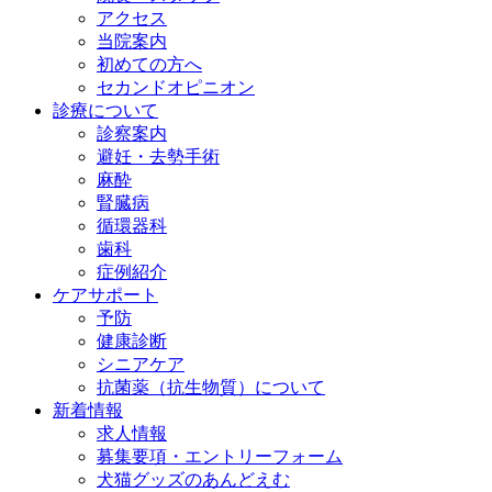
アクセス
当院案内
初めての方へ
セカンドオピニオン
診療について
診察案内
避妊・去勢手術
麻酔
腎臓病
循環器科
歯科
症例紹介
ケアサポート
予防
健康診断
シニアケア
抗菌薬（抗生物質）について
新着情報
求人情報
募集要項・エントリーフォーム
犬猫グッズのあんどえむ