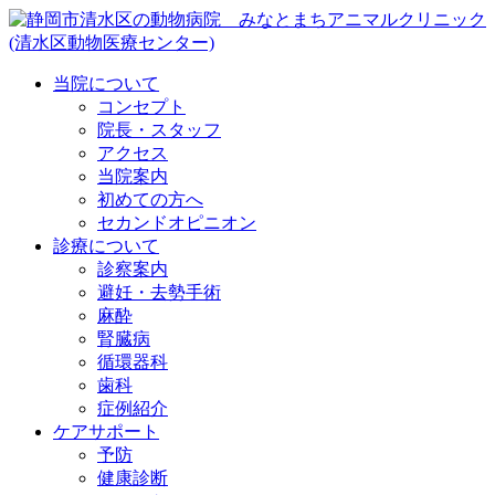
当院について
コンセプト
院長・スタッフ
アクセス
当院案内
初めての方へ
セカンドオピニオン
診療について
診察案内
避妊・去勢手術
麻酔
腎臓病
循環器科
歯科
症例紹介
ケアサポート
予防
健康診断