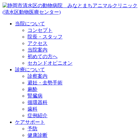
当院について
コンセプト
院長・スタッフ
アクセス
当院案内
初めての方へ
セカンドオピニオン
診療について
診察案内
避妊・去勢手術
麻酔
腎臓病
循環器科
歯科
症例紹介
ケアサポート
予防
健康診断