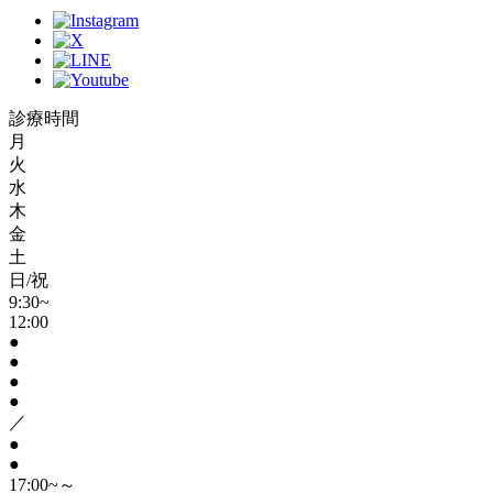
診療時間
月
火
水
木
金
土
日/祝
9:30~
12:00
●
●
●
●
／
●
●
17:00~～