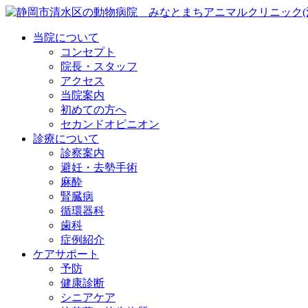
当院について
コンセプト
院長・スタッフ
アクセス
当院案内
初めての方へ
セカンドオピニオン
診療について
診察案内
避妊・去勢手術
麻酔
腎臓病
循環器科
歯科
症例紹介
ケアサポート
予防
健康診断
シニアケア