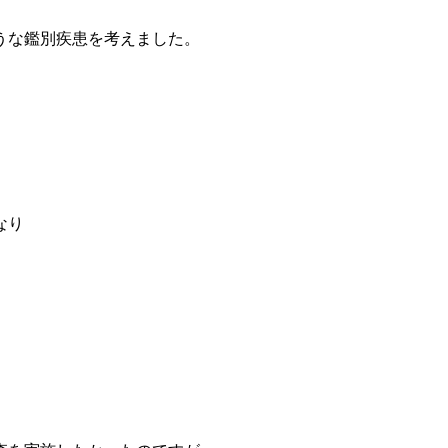
うな鑑別疾患を考えました。
なり
。