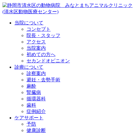
当院について
コンセプト
院長・スタッフ
アクセス
当院案内
初めての方へ
セカンドオピニオン
診療について
診察案内
避妊・去勢手術
麻酔
腎臓病
循環器科
歯科
症例紹介
ケアサポート
予防
健康診断