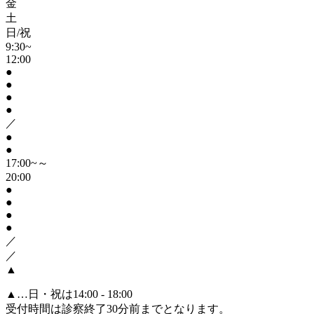
金
土
日/祝
9:30~
12:00
●
●
●
●
／
●
●
17:00~～
20:00
●
●
●
●
／
／
▲
▲
…日・祝は14:00 - 18:00
受付時間は診察終了30分前までとなります。