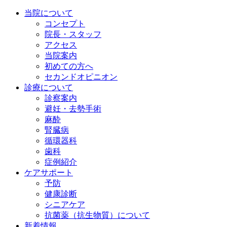
当院について
コンセプト
院長・スタッフ
アクセス
当院案内
初めての方へ
セカンドオピニオン
診療について
診察案内
避妊・去勢手術
麻酔
腎臓病
循環器科
歯科
症例紹介
ケアサポート
予防
健康診断
シニアケア
抗菌薬（抗生物質）について
新着情報