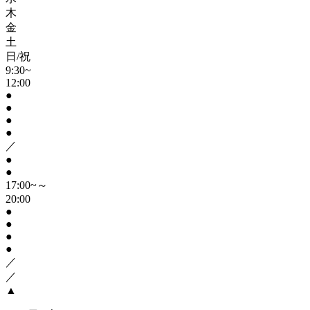
木
金
土
日/祝
9:30~
12:00
●
●
●
●
／
●
●
17:00~～
20:00
●
●
●
●
／
／
▲