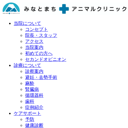
当院について
コンセプト
院長・スタッフ
アクセス
当院案内
初めての方へ
セカンドオピニオン
診療について
診察案内
避妊・去勢手術
麻酔
腎臓病
循環器科
歯科
症例紹介
ケアサポート
予防
健康診断