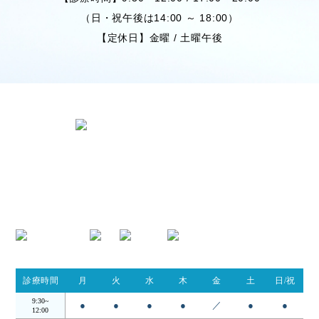
（日・祝午後は14:00 ～ 18:00）
【定休日】金曜 / 土曜午後
〒424-0842 静岡県静岡市清水区春日
2丁目6-28
TEL.054-395-9162
診療時間
月
火
水
木
金
土
日/祝
9:30~
●
●
●
●
／
●
●
12:00