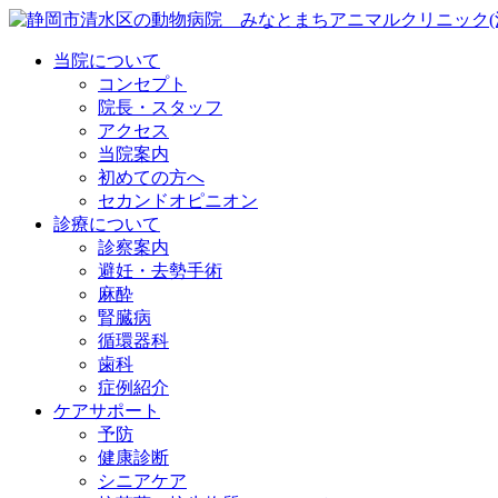
当院について
コンセプト
院長・スタッフ
アクセス
当院案内
初めての方へ
セカンドオピニオン
診療について
診察案内
避妊・去勢手術
麻酔
腎臓病
循環器科
歯科
症例紹介
ケアサポート
予防
健康診断
シニアケア