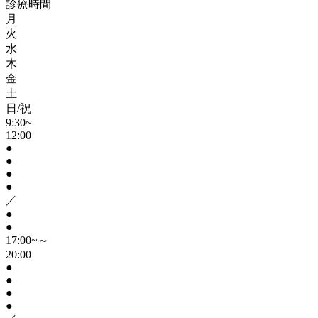
診療時間
月
火
水
木
金
土
日/祝
9:30~
12:00
●
●
●
●
／
●
●
17:00~～
20:00
●
●
●
●