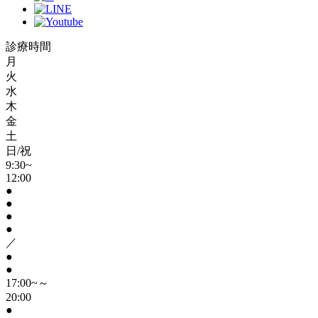
診療時間
月
火
水
木
金
土
日/祝
9:30~
12:00
●
●
●
●
／
●
●
17:00~～
20:00
●