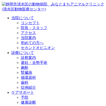
当院について
コンセプト
院長・スタッフ
アクセス
当院案内
初めての方へ
セカンドオピニオン
診療について
診察案内
避妊・去勢手術
麻酔
腎臓病
循環器科
歯科
症例紹介
ケアサポート
予防
健康診断