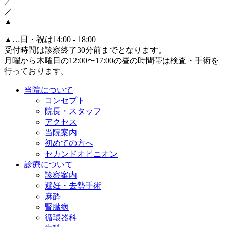
／
／
▲
▲
…日・祝は14:00 - 18:00
受付時間は診察終了30分前までとなります。
月曜から木曜日の12:00〜17:00の昼の時間帯は検査・手術を
行っております。
当院について
コンセプト
院長・スタッフ
アクセス
当院案内
初めての方へ
セカンドオピニオン
診療について
診察案内
避妊・去勢手術
麻酔
腎臓病
循環器科