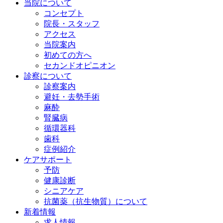
当院について
コンセプト
院長・スタッフ
アクセス
当院案内
初めての方へ
セカンドオピニオン
診察について
診察案内
避妊・去勢手術
麻酔
腎臓病
循環器科
歯科
症例紹介
ケアサポート
予防
健康診断
シニアケア
抗菌薬（抗生物質）について
新着情報
求人情報