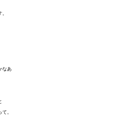
す。
かなあ
と
って。