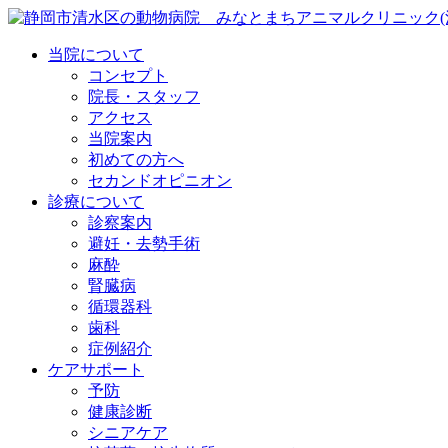
当院について
コンセプト
院長・スタッフ
アクセス
当院案内
初めての方へ
セカンドオピニオン
診療について
診察案内
避妊・去勢手術
麻酔
腎臓病
循環器科
歯科
症例紹介
ケアサポート
予防
健康診断
シニアケア