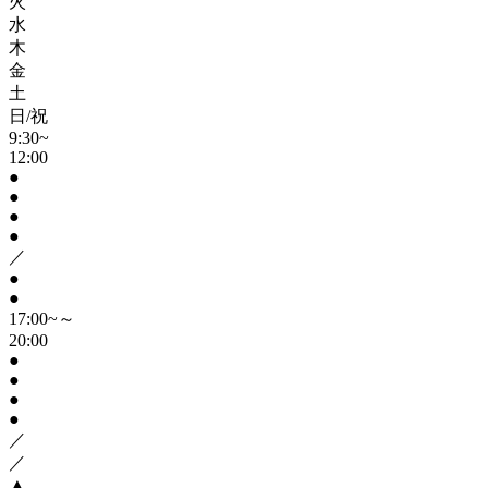
火
水
木
金
土
日/祝
9:30~
12:00
●
●
●
●
／
●
●
17:00~～
20:00
●
●
●
●
／
／
▲