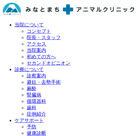
当院について
コンセプト
院長・スタッフ
アクセス
当院案内
初めての方へ
セカンドオピニオン
診療について
診察案内
避妊・去勢手術
麻酔
腎臓病
循環器科
歯科
症例紹介
ケアサポート
予防
健康診断