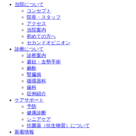
当院について
コンセプト
院長・スタッフ
アクセス
当院案内
初めての方へ
セカンドオピニオン
診療について
診察案内
避妊・去勢手術
麻酔
腎臓病
循環器科
歯科
症例紹介
ケアサポート
予防
健康診断
シニアケア
抗菌薬（抗生物質）について
新着情報