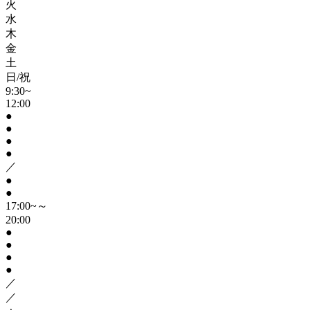
火
水
木
金
土
日/祝
9:30~
12:00
●
●
●
●
／
●
●
17:00~～
20:00
●
●
●
●
／
／