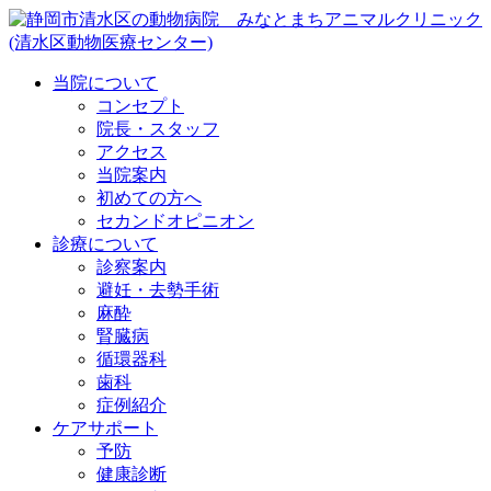
当院について
コンセプト
院長・スタッフ
アクセス
当院案内
初めての方へ
セカンドオピニオン
診療について
診察案内
避妊・去勢手術
麻酔
腎臓病
循環器科
歯科
症例紹介
ケアサポート
予防
健康診断