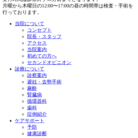
月曜から木曜日の12:00〜17:00の昼の時間帯は検査・手術を
行っております。
当院について
コンセプト
院長・スタッフ
アクセス
当院案内
初めての方へ
セカンドオピニオン
診療について
診察案内
避妊・去勢手術
麻酔
腎臓病
循環器科
歯科
症例紹介
ケアサポート
予防
健康診断