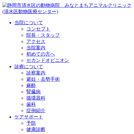
当院について
コンセプト
院長・スタッフ
アクセス
当院案内
初めての方へ
セカンドオピニオン
診療について
診察案内
避妊・去勢手術
麻酔
腎臓病
循環器科
歯科
症例紹介
ケアサポート
予防
健康診断