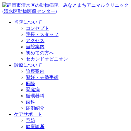
当院について
コンセプト
院長・スタッフ
アクセス
当院案内
初めての方へ
セカンドオピニオン
診療について
診察案内
避妊・去勢手術
麻酔
腎臓病
循環器科
歯科
症例紹介
ケアサポート
予防
健康診断